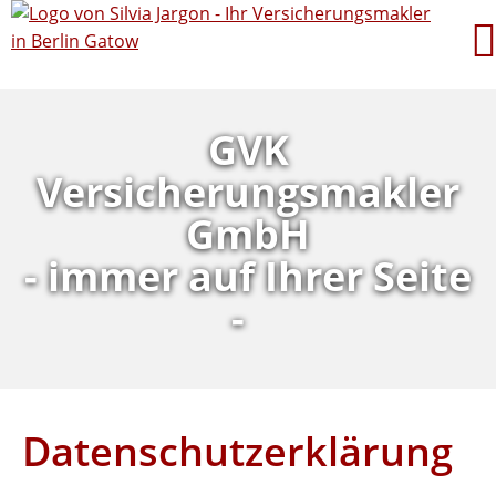
GVK
Versicherungsmakler
GmbH
- immer auf Ihrer Seite
-
Datenschutzerklärung